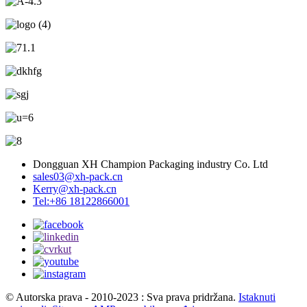
Dongguan XH Champion Packaging industry Co. Ltd
sales03@xh-pack.cn
Kerry@xh-pack.cn
Tel:+86 18122866001
© Autorska prava - 2010-2023 : Sva prava pridržana.
Istaknuti