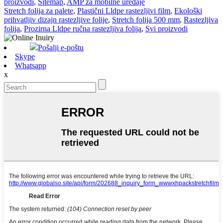
proizvodi
,
Sitemap
,
AMP za mobilne uređaje
Stretch folija za palete
,
Plastični Lldpe rastezljivi film
,
Ekološki
prihvatljiv dizajn rastezljive folije
,
Stretch folija 500 mm
,
Rastezljiva
folija
,
Prozirna Lldpe ručna rastezljiva folija
,
Svi proizvodi
Pošalji e-poštu
Skype
Whatsapp
x