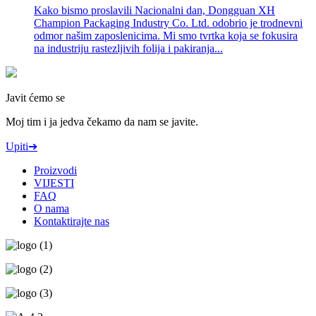
Kako bismo proslavili Nacionalni dan, Dongguan XH
Champion Packaging Industry Co. Ltd. odobrio je trodnevni
odmor našim zaposlenicima. Mi smo tvrtka koja se fokusira
na industriju rastezljivih folija i pakiranja...
Javit ćemo se
Moj tim i ja jedva čekamo da nam se javite.
Upiti➔
Proizvodi
VIJESTI
FAQ
O nama
Kontaktirajte nas