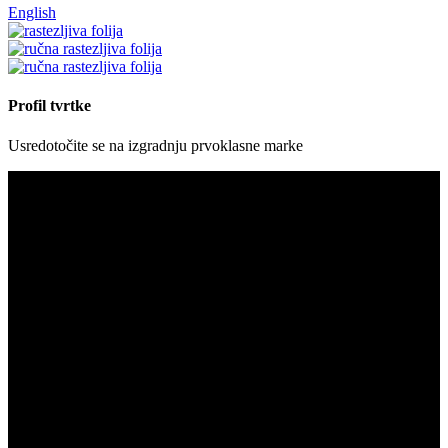
English
Profil tvrtke
Usredotočite se na izgradnju prvoklasne marke