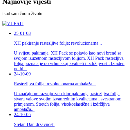
Najnovije vijesti
ikad sam čuo u životu
25-01-03
XH pakiranje rastezljive folije: revolucionarna...
U svijetu pakiranja, XH Pack se pojavio kao novi brend sa
svojom izuzetnom rastezljivom folijom. XH Pack rastezljiva
folija poznata je po vrhunskoj kvaliteti i izdržljivosti. Izrađen
od hi...
24-10-09
Rastezljiva folija: revolucionarna ambalaža...
U značajnom razvoju za sektor pakiranja, rastezljiva folija
stvara valove svojim izvanrednim kvalitetama i svestranom
primjenom. Stretch folija, visokoelastična i izdržljiva
ambalaža...
24-10-05
Sretan Dan državnosti