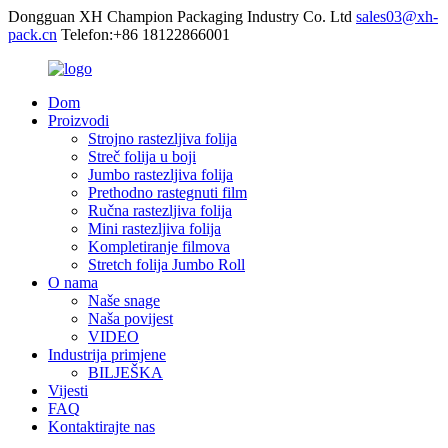
Dongguan XH Champion Packaging Industry Co. Ltd
sales03@xh-
pack.cn
Telefon:+86 18122866001
Dom
Proizvodi
Strojno rastezljiva folija
Streč folija u boji
Jumbo rastezljiva folija
Prethodno rastegnuti film
Ručna rastezljiva folija
Mini rastezljiva folija
Kompletiranje filmova
Stretch folija Jumbo Roll
O nama
Naše snage
Naša povijest
VIDEO
Industrija primjene
BILJEŠKA
Vijesti
FAQ
Kontaktirajte nas