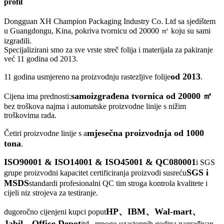
profil
Dongguan XH Champion Packaging Industry Co. Ltd sa sjedištem
u Guangdongu, Kina, pokriva tvornicu od 20000 ㎡ koju su sami
izgradili.
Specijalizirani smo za sve vrste streč folija i materijala za pakiranje
već 11 godina od 2013.
od 2013
11 godina usmjereno na proizvodnju rastezljive folije
.
samoizgrađena tvornica od 20000 ㎡
Cijena ima prednosti:
bez troškova najma i automatske proizvodne linije s nižim
troškovima rada.
mjesečna proizvodnja od 1000
Četiri proizvodne linije s a
tona
.
ISO90001 & ISO14001 & ISO45001 & QC080001
i SGS
SGS i
grupe proizvodni kapacitet certificiranja proizvodi susreću
MSDS
standardi profesionalni QC tim stroga kontrola kvalitete i
cijeli niz strojeva za testiranje.
HP、IBM、Wal-mart、
dugoročno cijenjeni kupci poput
Jabil、Office Depot
itd., mnogo uzastopnih godina nagrađivan